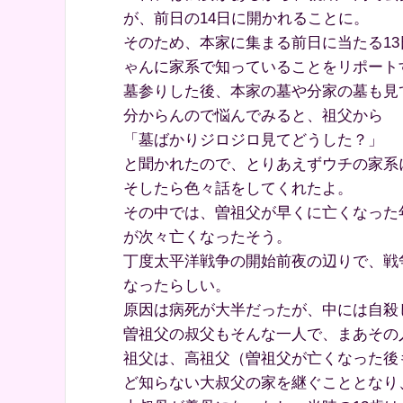
が、前日の14日に開かれることに。
そのため、本家に集まる前日に当たる1
ゃんに家系で知っていることをリポート
墓参りした後、本家の墓や分家の墓も見
分からんので悩んでみると、祖父から
「墓ばかりジロジロ見てどうした？」
と聞かれたので、とりあえずウチの家系
そしたら色々話をしてくれたよ。
その中では、曽祖父が早くに亡くなった
が次々亡くなったそう。
丁度太平洋戦争の開始前夜の辺りで、戦
なったらしい。
原因は病死が大半だったが、中には自殺
曽祖父の叔父もそんな一人で、まあその
祖父は、高祖父（曽祖父が亡くなった後
ど知らない大叔父の家を継ぐこととなり