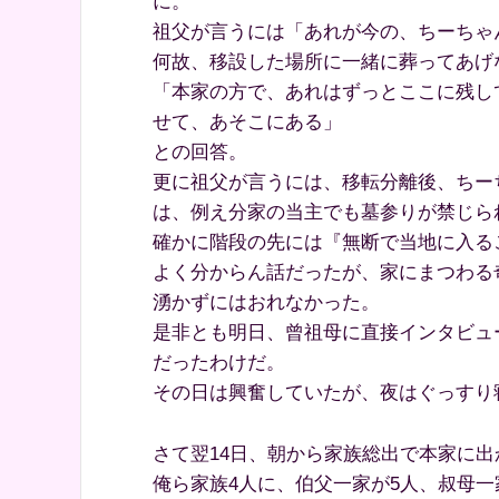
に。
祖父が言うには「あれが今の、ちーちゃ
何故、移設した場所に一緒に葬ってあげ
「本家の方で、あれはずっとここに残し
せて、あそこにある」
との回答。
更に祖父が言うには、移転分離後、ちー
は、例え分家の当主でも墓参りが禁じら
確かに階段の先には『無断で当地に入る
よく分からん話だったが、家にまつわる
湧かずにはおれなかった。
是非とも明日、曾祖母に直接インタビュ
だったわけだ。
その日は興奮していたが、夜はぐっすり
さて翌14日、朝から家族総出で本家に
俺ら家族4人に、伯父一家が5人、叔母