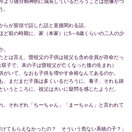
は今より随分精神的に成長しているだろうことは想像がつ
う。
からが冒頭で話した話と直接関わる話。
ほど前の時期に、家（本家）に5～6歳くらいの二人の少
か。
たとは言え、曽祖父の子供は祖父も含め全員が存命だっ
人は双子で、末の子は曽祖父が亡くなった後の生まれ）
供がいて、なおも子供を増やす余裕なんてあるのか。
も、まだまだ子孫は多くいるだろうに、養子、それも跡
というところに、祖父は大いに疑問を感じたようだ。
れ、それぞれ「ちーちゃん」「まーちゃん」と言われて
付けてもらえなかったの？ そういう危ない系統の子？」