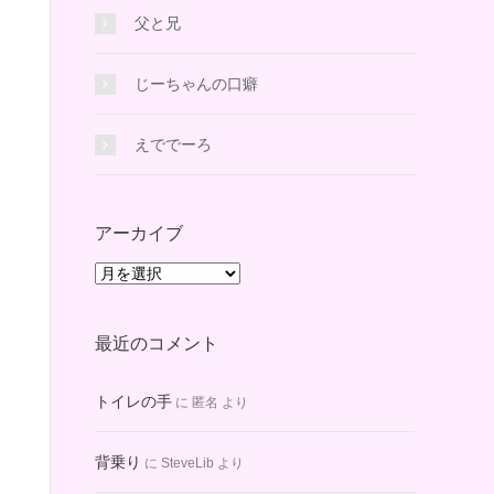
父と兄
じーちゃんの口癖
えででーろ
アーカイブ
ア
ー
カ
最近のコメント
イ
ブ
トイレの手
に
匿名
より
背乗り
に
SteveLib
より