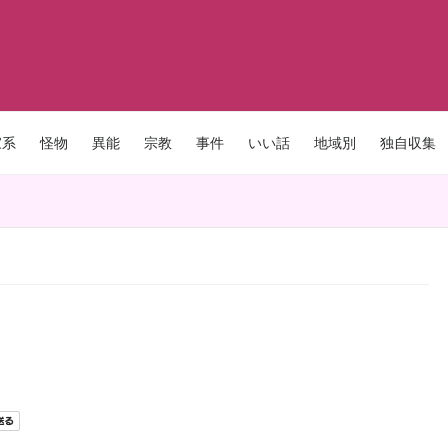
家系
怪物
異能
宗教
事件
いい話
地域別
独自収集