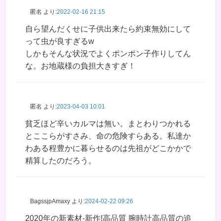
匿名
より:
2022-02-16 21:15
自ら望んだくせに子供出来たら約束無効にして
って虫が良すぎるw
しかもそんな状況でよくポンポン子作りしてん
な。お地蔵様の負担大きすぎ！
匿名
より:
2023-04-03 10:01
貧乏ほど辛いカルマは無い。まとわりつかれる
とここらがすさみ、命の危険すらある。私達か
わある程豊かに暮らせるのは先祖がどこかかで
精算したのだろう。
BagssjpAmaxy
より:
2024-02-22 09:26
2020年の新素材-新作!高品質 腕時計高品質の追