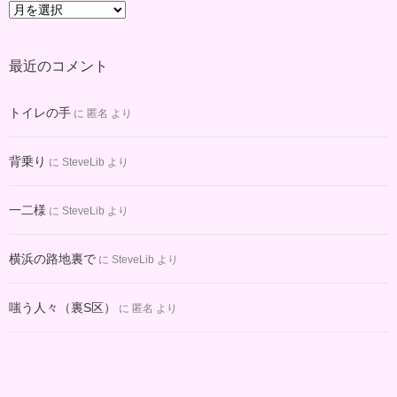
ア
ー
カ
最近のコメント
イ
ブ
トイレの手
に
匿名
より
背乗り
に
SteveLib
より
一二様
に
SteveLib
より
横浜の路地裏で
に
SteveLib
より
嗤う人々（裏S区）
に
匿名
より