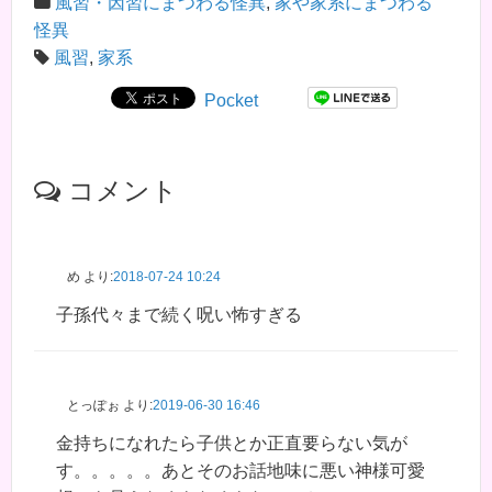
風習・因習にまつわる怪異
,
家や家系にまつわる
怪異
風習
,
家系
Pocket
コメント
め
より:
2018-07-24 10:24
子孫代々まで続く呪い怖すぎる
とっぽぉ
より:
2019-06-30 16:46
金持ちになれたら子供とか正直要らない気が
す。。。。。あとそのお話地味に悪い神様可愛