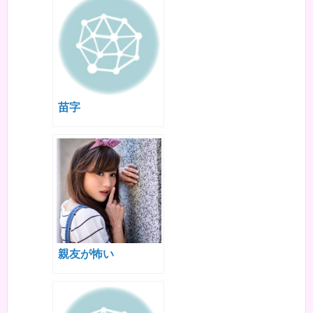
苗字
親友が怖い