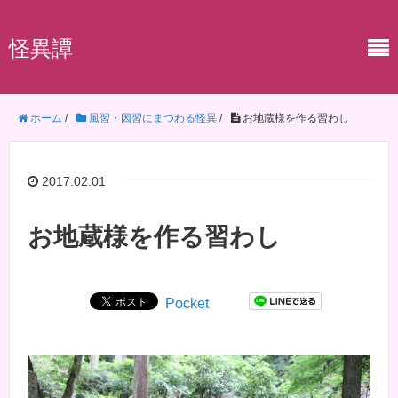
怪異譚
ホーム
/
風習・因習にまつわる怪異
/
お地蔵様を作る習わし
2017.02.01
お地蔵様を作る習わし
Pocket