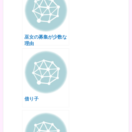
巫女の募集が少数な
理由
借り子