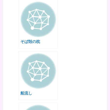
そば殻の枕
船流し