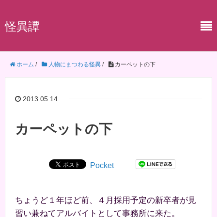
怪異譚
ホーム
/
人物にまつわる怪異
/
カーペットの下
2013.05.14
カーペットの下
Pocket
ちょうど１年ほど前、４月採用予定の新卒者が見
習い兼ねてアルバイトとして事務所に来た。