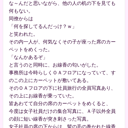
な～んだと思いながら、他の人の机の下を見ても
何もない。
同僚からは
「何を探してるんだっけ？ｗ」
と笑われた。
その内一人が、何気なくその子が座った席のカー
ペットをめくった。
「なんかあるぞ」
と言うのと同時に、お線香の匂いがした。
事務所は今時らしくＯＡフロアになっていて、す
のこの上にカーペットが敷いてある。
そのＯＡフロアの下に社員旅行の全員写真あり、
その上にお線香が乗っていた。
皆あわてて自分の席のカーペットをめくると、
今度は女子社員だけの集合写真に、Ａ子以外全員
の顔に短い線香が突き刺さった写真。
女子社員の席の下からは、髪の毛の巻かれた線香