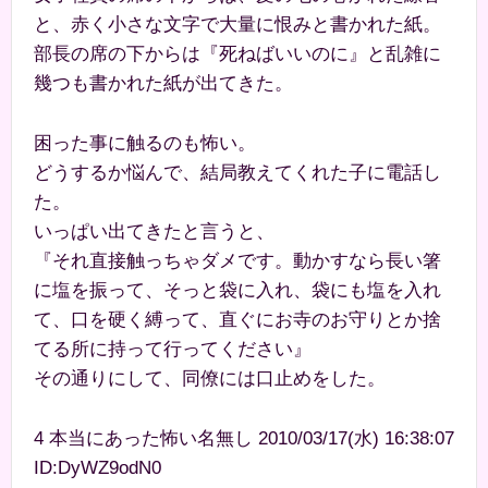
と、赤く小さな文字で大量に恨みと書かれた紙。
部長の席の下からは『死ねばいいのに』と乱雑に
幾つも書かれた紙が出てきた。
困った事に触るのも怖い。
どうするか悩んで、結局教えてくれた子に電話し
た。
いっぱい出てきたと言うと、
『それ直接触っちゃダメです。動かすなら長い箸
に塩を振って、そっと袋に入れ、袋にも塩を入れ
て、口を硬く縛って、直ぐにお寺のお守りとか捨
てる所に持って行ってください』
その通りにして、同僚には口止めをした。
4 本当にあった怖い名無し 2010/03/17(水) 16:38:07
ID:DyWZ9odN0