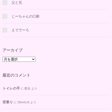
父と兄
じーちゃんの口癖
えででーろ
アーカイブ
ア
ー
カ
最近のコメント
イ
ブ
トイレの手
に
匿名
より
背乗り
に
SteveLib
より