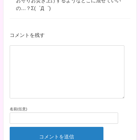
お守りお焚き上げするようなとこに混ぜていい
の…？Σ(゜Д゜)
コメントを残す
名前(任意)