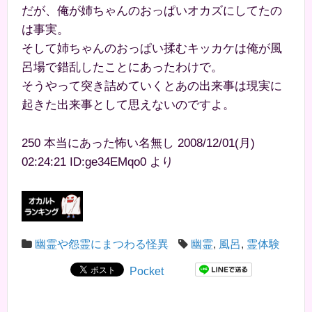
だが、俺が姉ちゃんのおっぱいオカズにしてたの
は事実。
そして姉ちゃんのおっぱい揉むキッカケは俺が風
呂場で錯乱したことにあったわけで。
そうやって突き詰めていくとあの出来事は現実に
起きた出来事として思えないのですよ。
250 本当にあった怖い名無し 2008/12/01(月)
02:24:21 ID:ge34EMqo0 より
幽霊や怨霊にまつわる怪異
幽霊
,
風呂
,
霊体験
Pocket