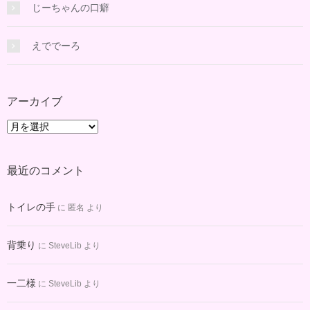
じーちゃんの口癖
えででーろ
アーカイブ
ア
ー
カ
最近のコメント
イ
ブ
トイレの手
に
匿名
より
背乗り
に
SteveLib
より
一二様
に
SteveLib
より