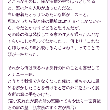
ところがその日、俺が浴槽の中でほっとしてる
と、窓の外を人影が通ったんだな。
白い服着たオッサンみたいな影が ス～と。
窓無かったら影と俺の距離は1mチョイしかないか
ら、今だとかなりビビると思うんだが。
その時の俺は隣接してる家の住人が通ったんだな
くらいにしか思ってなかったし、何より「これな
ら姉ちゃんの風呂覗けるんじゃね？」ってことで
頭が一杯だった。
それから俺は来るべき決行の日のことを妄想して
オナニー三昧。
とうとう我慢できなくなった俺は、姉ちゃんに風
呂を沸かしたことを告げると窓の外に忍ぶべく脱
衣所の窓に手をかけた。
(言い忘れたが脱衣所の窓開けてもやはり一面真後
ろの家の壁 脱衣所のすぐ左が風呂)