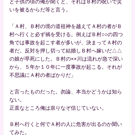
と子供の頃の俺が聞くと、それはＢ村の呪いで災
いを被るからだ等と言う。
「Ａ村、Ｂ村の境の道祖神を越えてＡ村の者がＢ
村へ行くと必ず禍を受ける。例えばＢ村○○の四つ
角では事故を起こす者が多いが、決まってＡ村の
者だ。反対を押し切って結婚しＢ村へ嫁いだ△△
の娘が早死にした。Ｂ村の××川は流れが急で深い
から、５年か１０年に一度事故が起こる。それが
不思議にＡ村の者ばかりだ」
と言ったものだった。勿論、本当かどうかは知ら
ない。
正直なところ俺は祟りなぞ信じていない。
Ｂ村へ行くと何でＡ村の人に危害が出るのか聞い
てみた。