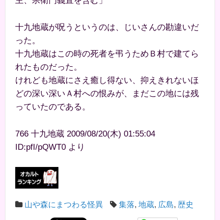
主、宗衛門義直を含む」
十九地蔵が呪うというのは、じいさんの勘違いだ
った。
十九地蔵はこの時の死者を弔うためＢ村で建てら
れたものだった。
けれども地蔵にさえ癒し得ない、抑えきれないほ
どの深い深いＡ村への恨みが、まだこの地には残
っていたのである。
766 十九地蔵 2009/08/20(木) 01:55:04
ID:pfI/pQWT0 より
山や森にまつわる怪異
集落
,
地蔵
,
広島
,
歴史