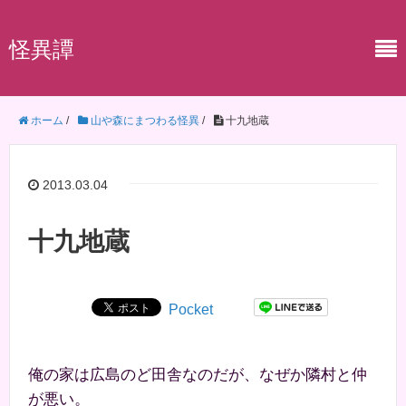
怪異譚
ホーム
/
山や森にまつわる怪異
/
十九地蔵
2013.03.04
十九地蔵
Pocket
俺の家は広島のど田舎なのだが、なぜか隣村と仲
が悪い。