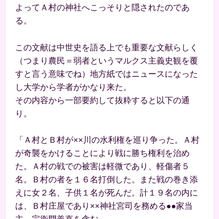
よってＡ村の神社へこっそりと隠されたのであ
る。
この文献は中世史を語る上でも重要な文献らしく
（つまり農民＝弱者というマルクス主義史観を覆
すと言う意味でね）地方紙ではニュースになった
し大学から学者がかなり来た。
その内容から一部要約して抜粋すると以下の通
り。
「Ａ村とＢ村が××川の水利権を巡り争った。Ａ村
が奇襲をかけることにより戦に勝ち権利を治め
た。Ａ村の戦での被害は軽微であり、軽傷者５
名。Ｂ村の者を１６名打倒した。また戦の巻き添
えに女２名、子供１名が死んだ。計１９名の内に
は、Ｂ村庄屋であり××神社宮司を務める●●家当