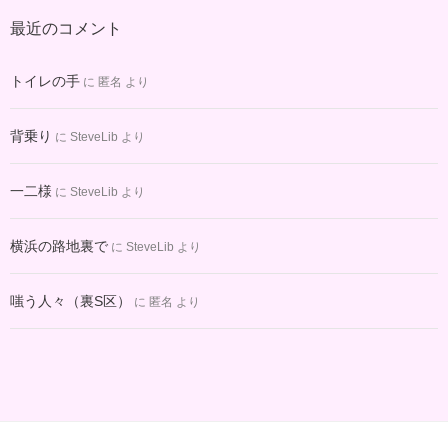
カ
最近のコメント
イ
ブ
トイレの手
に
匿名
より
背乗り
に
SteveLib
より
一二様
に
SteveLib
より
横浜の路地裏で
に
SteveLib
より
嗤う人々（裏S区）
に
匿名
より