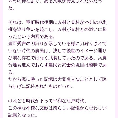
Ａ村の神社より、ある文献が発見されたのだっ
た。
それは、室町時代後期にＡ村とＢ村が××川の水利
権を巡り争いを起こし、Ａ村がＢ村との戦いに勝
ったという内容である。
豊臣秀吉の刀狩りが示している様に刀狩りされて
いない時代の農民は、決して後世のイメージ通り
ひ弱な存在ではなく武装していたのである。兵農
分離も進んでおらず農民と武士の境目は曖昧であ
る。
だから戦に勝った記憶は大変名誉なこととして誇
らしげに記述されたものだった。
けれども時代が下って平和な江戸時代。
この様な不穏な文献は誇らしい記憶から忌わしい
記憶となった。