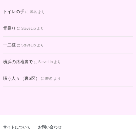
ブ
トイレの手
に
匿名
より
背乗り
に
SteveLib
より
一二様
に
SteveLib
より
横浜の路地裏で
に
SteveLib
より
嗤う人々（裏S区）
に
匿名
より
サイトについて
お問い合わせ