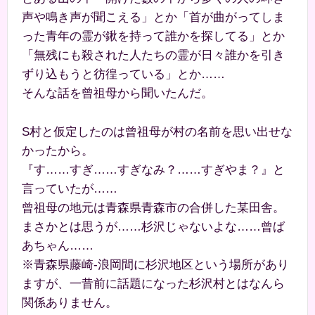
声や鳴き声が聞こえる」とか「首が曲がってしま
った青年の霊が鍬を持って誰かを探してる」とか
「無残にも殺された人たちの霊が日々誰かを引き
ずり込もうと彷徨っている」とか……
そんな話を曾祖母から聞いたんだ。
S村と仮定したのは曾祖母が村の名前を思い出せな
かったから。
『す……すぎ……すぎなみ？……すぎやま？』と
言っていたが……
曾祖母の地元は青森県青森市の合併した某田舎。
まさかとは思うが……杉沢じゃないよな……曾ば
あちゃん……
※青森県藤崎-浪岡間に杉沢地区という場所があり
ますが、一昔前に話題になった杉沢村とはなんら
関係ありません。