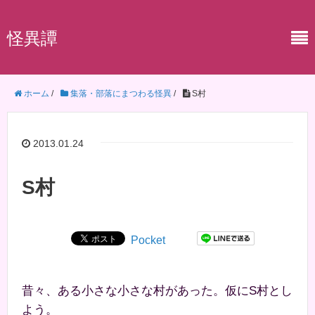
怪異譚
ホーム
/
集落・部落にまつわる怪異
/
S村
2013.01.24
S村
Pocket
昔々、ある小さな小さな村があった。仮にS村とし
よう。