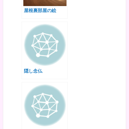
屋根裏部屋の絵
隠し念仏