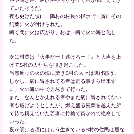
声や鳴き声、叫び声や何かを吐く音が聞こえてき
ていたそうだ。
夜も更けた頃に、隣村の村長の指示で一斉にその
飼葉に火が付けられた。
瞬く間に火は広がり、村は一瞬で火の海と化し
た。
次に村長は『火事だー！逃げろー！』と大声を上
げてS村の人たちを叩き起こした。
当然周りの火の海に驚きS村の人々は逃げ惑う。
しかし、病に冒されてる者は走る事すら出来ず
に、火の海の中で力尽きて行った。
また、なんとか走れる者やまだ病に冒されてない
者も逃げようとしたが、燃え盛る飼葉を越えた所
で待ち構えていた若者に竹槍で貫かれて絶命して
いった。
夜が明ける頃にはもう生きているS村の住民は居な