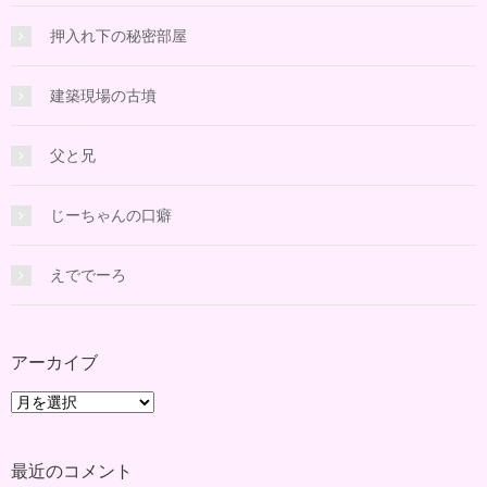
押入れ下の秘密部屋
建築現場の古墳
父と兄
じーちゃんの口癖
えででーろ
アーカイブ
ア
ー
カ
最近のコメント
イ