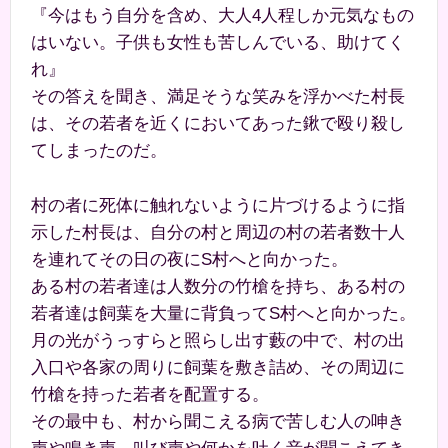
『今はもう自分を含め、大人4人程しか元気なもの
はいない。子供も女性も苦しんでいる、助けてく
れ』
その答えを聞き、満足そうな笑みを浮かべた村長
は、その若者を近くにおいてあった鍬で殴り殺し
てしまったのだ。
村の者に死体に触れないように片づけるように指
示した村長は、自分の村と周辺の村の若者数十人
を連れてその日の夜にS村へと向かった。
ある村の若者達は人数分の竹槍を持ち、ある村の
若者達は飼葉を大量に背負ってS村へと向かった。
月の光がうっすらと照らし出す藪の中で、村の出
入口や各家の周りに飼葉を敷き詰め、その周辺に
竹槍を持った若者を配置する。
その最中も、村から聞こえる病で苦しむ人の呻き