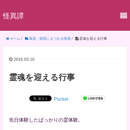
怪異譚
ホーム
/
風習・因習にまつわる怪異
/
霊魂を迎える行事
2016.03.10
霊魂を迎える行事
Pocket
先日体験したばっかりの霊体験。