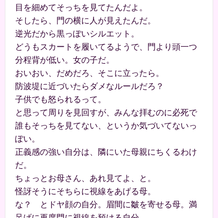
目を細めてそっちを見てたんだよ。
そしたら、門の横に人が見えたんだ。
逆光だから黒っぽいシルエット。
どうもスカートを履いてるようで、門より頭一つ
分程背が低い。女の子だ。
おいおい、だめだろ、そこに立ったら。
防波堤に近づいたらダメなルールだろ？
子供でも怒られるって。
と思って周りを見回すが、みんな拝むのに必死で
誰もそっちを見てない、というか気づいてないっ
ぽい。
正義感の強い自分は、隣にいた母親にちくるわけ
だ。
ちょっとお母さん、あれ見てよ、と。
怪訝そうにそちらに視線をあげる母。
な？ とドヤ顔の自分。眉間に皺を寄せる母。満
足げに再度門に視線を預ける自分。