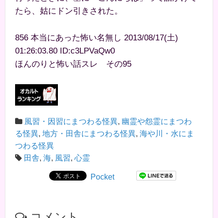
たら、姑にドン引きされた。
856 本当にあった怖い名無し 2013/08/17(土)
01:26:03.80 ID:c3LPVaQw0
ほんのりと怖い話スレ その95
風習・因習にまつわる怪異
,
幽霊や怨霊にまつわ
る怪異
,
地方・田舎にまつわる怪異
,
海や川・水にま
つわる怪異
田舎
,
海
,
風習
,
心霊
Pocket
コメント