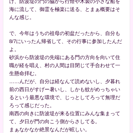
け、防波堤の門の脇から行燈や木製の小さな船を
海に流して、御霊を極楽に送る、とまぁ概要はそ
んな感じ。
で、今年はうちの祖母の初盆だったから、自分も
8/7にいったん帰省して、その行事に参加したんだ
よ。
砂浜から防波堤の先端にある門の方向を向いて住
職が経を唱え、村の人間は目閉じて手合わせて一
生懸命拝む。
……んだが、自分は経なんて読めないし、夕暮れ
前の西日がすげー暑いし、しかも蚊がめっちゃい
るという最悪な環境で、じっとしてろって無理だ
ろって感じだった。
南西の向きに防波堤が来る位置にみんな集まって
て、夕日が門の向こう側からさしてる。
まぁなかなか絶景なんだが眩しい。