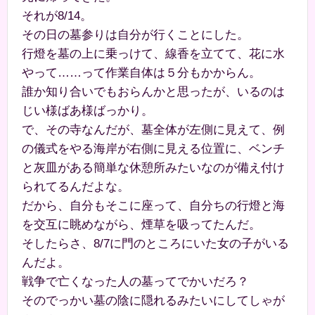
それが8/14。
その日の墓参りは自分が行くことにした。
行燈を墓の上に乗っけて、線香を立てて、花に水
やって……って作業自体は５分もかからん。
誰か知り合いでもおらんかと思ったが、いるのは
じい様ばあ様ばっかり。
で、その寺なんだが、墓全体が左側に見えて、例
の儀式をやる海岸が右側に見える位置に、ベンチ
と灰皿がある簡単な休憩所みたいなのが備え付け
られてるんだよな。
だから、自分もそこに座って、自分ちの行燈と海
を交互に眺めながら、煙草を吸ってたんだ。
そしたらさ、8/7に門のところにいた女の子がいる
んだよ。
戦争で亡くなった人の墓ってでかいだろ？
そのでっかい墓の陰に隠れるみたいにしてしゃが