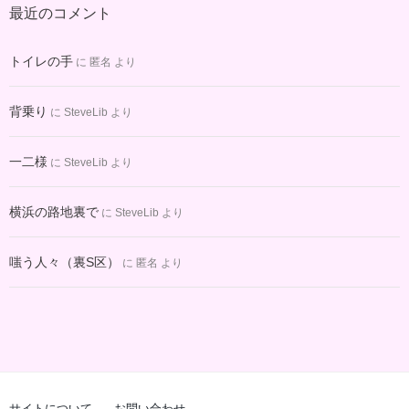
最近のコメント
イ
ブ
トイレの手
に
匿名
より
背乗り
に
SteveLib
より
一二様
に
SteveLib
より
横浜の路地裏で
に
SteveLib
より
嗤う人々（裏S区）
に
匿名
より
サイトについて
お問い合わせ