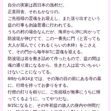
自分の実家は西日本の漁村だ。
正直田舎、それもかなりの。
ご先祖様の霊魂をお迎えし、また送り出すという
盆の行事も勿論普通に行われてる。
うちの村の場合なんだが、海岸から沖に向かって
防波堤が伸びてて、この一番先に門（と言っても
大人が屈んでくぐれるくらいの木枠）をこさえ
て、その門から毎年8/7に霊魂を迎える。
防波堤は岩を敷き詰めて作ったもので、盆の間は
魂の通り道になるから、生きた人は近づいちゃい
けないことになってる。
8/8から8/14までは、その海の目の前にある寺の墓
に、行燈を持ってお参りをする。
行燈の灯りを頼りに、ご先祖様が無事にうちに帰
ってくるように、ってやつだな。
8/15になると、その年初盆の故人の身内や仲間だ