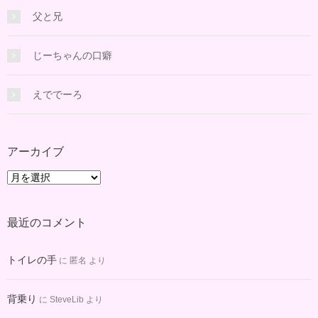
父と兄
じーちゃんの口癖
えででーろ
アーカイブ
ア
ー
カ
最近のコメント
イ
ブ
トイレの手
に
匿名
より
背乗り
に
SteveLib
より