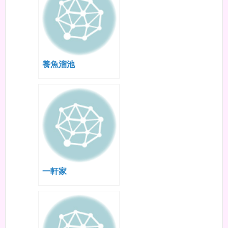
養魚溜池
一軒家