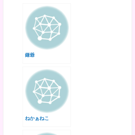
鎌爺
ねかぁねこ