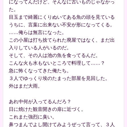
になってんだけど、そんなに古いものじゃなかっ
た。
目玉まで綺麗にくりぬいてある魚の頭を見ている
うちに、言葉に出来ない不安が形になってくる。
……俺らは無言になった。
この小屋は打ち捨てられた廃屋ではなく、まだ出
入りしている人がいるのだ。
そして、その人は池の魚を食ってるんだ。
こんな火も水もないところで料理して……？
急に怖くなってきた俺たち。
３人でゆっくり埃のたまった部屋を見回した。
外はまだ大雨。
あれ中何が入ってるんだろ？
日に焼けた観音開きの扉に近づく。
これまた強烈に臭い。
鼻つまんでよし開けてみようぜって言って、３人