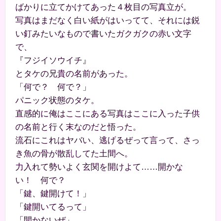
ばかりに立てかけてあった４枚目の写真立が。
写真はまだなく白い紙がはいってて、それには鋭
い釘みたいなもので書いたガクガクの赤い文字
で、
『フジイソウイチ』
とタケの兄貴の名前があった。
「何で？ 何で？」
パニック状態のタケ。
直感的に俺はここにある写真はここに入った子供
の名前と行く末なのだと悟った。
流石にこれはヤバい、逃げるぜって言って、さっ
き魚の骨が散乱してた土間へ。
力入れて勢いよく玄関を開けよて……開かな
い！ 何で？
「鍵、鍵開けて！」
「鍵開いてるって」
「開かないぜ」