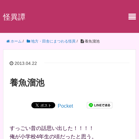
怪異譚
ホーム
/
地方・田舎にまつわる怪異
/
養魚溜池
2013.04.22
養魚溜池
Pocket
すっごい昔の話思い出した！！！！
俺が小学校4年生の頃だったと思う。