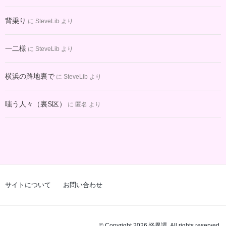
背乗り
に
SteveLib
より
一二様
に
SteveLib
より
横浜の路地裏で
に
SteveLib
より
嗤う人々（裏S区）
に
匿名
より
サイトについて
お問い合わせ
© Copyright 2026 怪異譚. All rights reserved.