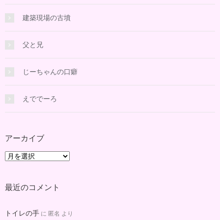
建築現場の古墳
父と兄
じーちゃんの口癖
えででーろ
アーカイブ
ア
ー
カ
最近のコメント
イ
ブ
トイレの手
に
匿名
より