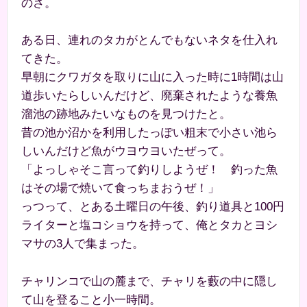
のさ。
ある日、連れのタカがとんでもないネタを仕入れ
てきた。
早朝にクワガタを取りに山に入った時に1時間は山
道歩いたらしいんだけど、廃棄されたような養魚
溜池の跡地みたいなものを見つけたと。
昔の池か沼かを利用したっぽい粗末で小さい池ら
しいんだけど魚がウヨウヨいたぜって。
「よっしゃそこ言って釣りしようぜ！ 釣った魚
はその場で焼いて食っちまおうぜ！」
っつって、とある土曜日の午後、釣り道具と100円
ライターと塩コショウを持って、俺とタカとヨシ
マサの3人で集まった。
チャリンコで山の麓まで、チャリを藪の中に隠し
て山を登ること小一時間。