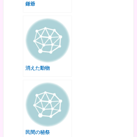
鎌爺
消えた動物
民間の秘祭