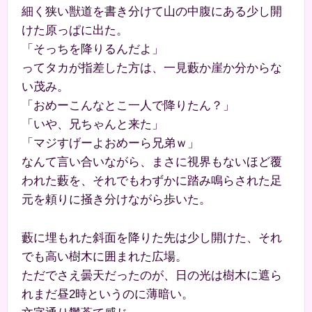
細く狭い獣道を書き分けて山の中腹にある少し開
けた原っぱに出た。
「そっちを降りるんだよ」
ってタカが指差した方は、一見藪か崖か分からな
い茂み。
「おめーこんなとこ一人で降りたん？」
「いや、兄ちゃんと来た」
「マジすげーよおめーら兄弟ｗ」
なんて言い合いながら、まさに視界もないほど覆
われた藪を、それでもわずかに踏み鳴らされた足
元を頼りに掻き分けながら歩いた。
藪に埋もれた斜面を降りた先は少し開けた、それ
でも高い樹木に囲まれた広場。
ただでさえ曇天だったのが、日の光は樹木に遮ら
れまだ昼2時というのに薄暗い。