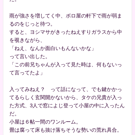
雨が強さを増してく中、ボロ屋の軒下で雨が弱ま
るのをじっと待つ。
すると、ヨシマサがきったねえすりガラスから中
を覗きながら、
「ねえ、なんか面白いもんないかな」
って言い出した。
「この前兄ちゃんが入って見た時は、何もないっ
て言ってたよ」
入ってみねえ？ って話になって、でも鍵かかっ
てるらしく玄関開かないから、タケの兄貴が入っ
た方式、3人で窓によじ登って小屋の中に入ったん
だ。
小屋は６帖一間のワンルーム。
畳は腐って床も抜け落ちそうな勢いの荒れ具合。