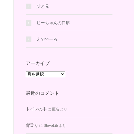
父と兄
じーちゃんの口癖
えででーろ
アーカイブ
ア
ー
カ
最近のコメント
イ
ブ
トイレの手
に
匿名
より
背乗り
に
SteveLib
より