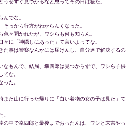
どうせすぐ見つかるなと思ってその日は寝た。
らんでな。
、そっから行方がわからんくなった。
ら色々聞かれたが、ワシらも何も知らん。
口々に「神隠しにあった」て言いよってな。
きた事は警察なんかには届けんし、自分達で解決するの
いなもんで、結局、幸四郎は見つからずで、ワシら子供
してな。
なった。
時また山に行った帰りに「白い着物の女の子ば見た」て
た。
達の中で幸四郎と最後までおったんは、ワシと末吉やっ