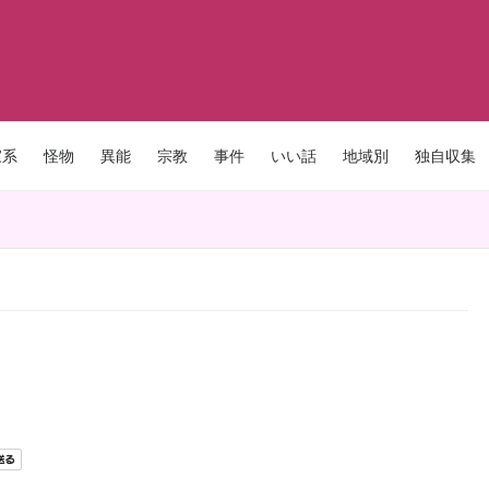
家系
怪物
異能
宗教
事件
いい話
地域別
独自収集