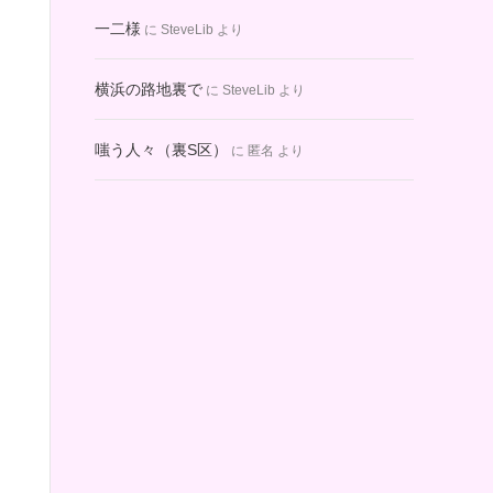
一二様
に
SteveLib
より
横浜の路地裏で
に
SteveLib
より
嗤う人々（裏S区）
に
匿名
より