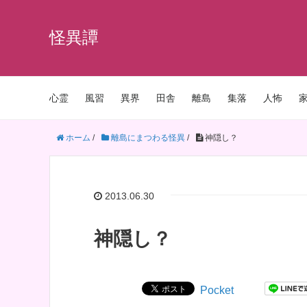
怪異譚
心霊
風習
異界
田舎
離島
集落
人怖
ホーム
/
離島にまつわる怪異
/
神隠し？
2013.06.30
神隠し？
Pocket