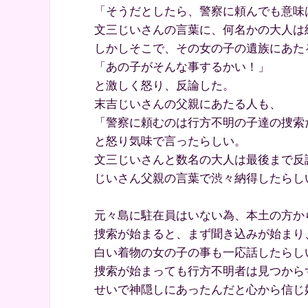
「そうだとしたら、警察に頼んでも意味
文三じいさんの言葉に、何名かの大人は
しかしそこで、その女の子の遺族にあた
「あの子がそんな事するかい！」
と激しく怒り、反論した。
末吉じいさんの父親にあたる人も、
「警察に頼むのは行方不明の子達の捜索
と怒り気味で言ったらしい。
文三じいさんと数名の大人は最後まで反
じいさん父親の言葉で渋々納得したらし
元々島に駐在員はいない為、本土の方か
捜索が始まると、まず聞き込みが始まり
白い着物の女の子の事も一応話したらし
捜索が始まっても行方不明者は見つから
せいで神隠しにあったんだと心から信じ