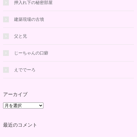
押入れ下の秘密部屋
建築現場の古墳
父と兄
じーちゃんの口癖
えででーろ
アーカイブ
ア
ー
カ
最近のコメント
イ
ブ