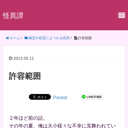
怪異譚
ホーム
/
幽霊や怨霊にまつわる怪異
/
許容範囲
2013.05.11
許容範囲
Pocket
２年ほど前の話。
その年の夏、俺は大小様々な不幸に見舞われてい