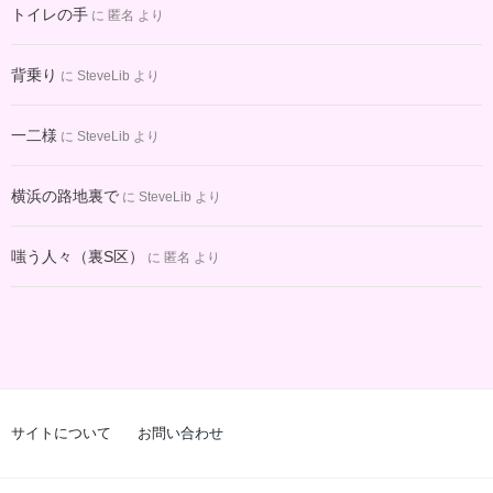
トイレの手
に
匿名
より
背乗り
に
SteveLib
より
一二様
に
SteveLib
より
横浜の路地裏で
に
SteveLib
より
嗤う人々（裏S区）
に
匿名
より
サイトについて
お問い合わせ