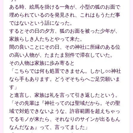
ある時、絵馬を掛ける一角が、小型の狐のお面で
埋められているのを発見され、これはもうただ事
ではないという話になった。
するとその日の夕方、狐のお面を被った少年が、
家族らしき人たちとやって来た。
間の良いことにその日、その神社に所縁のある位
の高い人物が、たまたま別件で滞在していた。
その人物は家族に歩み寄ると
「こちらでは何も処置できません。しかし○○神社
なら手もあります。どうぞそちらへご足労願いま
す」
と進言し、家族は礼を言って引き返したという。
「その先輩は『神社ってのは聖域だから。その聖
域で対処できないような、許容範囲を超えちゃっ
てるモノが来たら、それなりのサインが出るもん
なんだなぁ』って、言ってました」