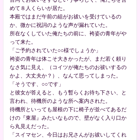
めて８人くらいが居た。
本殿ではまだ午前の組がお祓いを受けているの
か、微かに祝詞のような声が漏れていた。
所在なくしていた俺たちの前に、袴姿の青年がや
って来た。
「ご予約されていた○○様でしょうか」
袴姿の青年は体こそ大きかったが、まだ若く頼り
なさ気に見え、（コイツが俺たちのお祓いするの
かよ、大丈夫か？）、なんて思ってしまった。
「そうです、○○です」
と彼女が答えると、もう暫らくお待ち下さい、と
言われ、待機所のような所へ案内された。
待機所といっても屋根の下に椅子が並べてあるだ
けの『東屋』みたいなもので、壁がなく入り口か
ら丸見えだった。
「スイマセン、今日はお兄さんがお祓いしてくれ