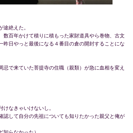
が途絶えた。
、数百年かけて積りに積もった家財道具やら巻物、古文
一昨日やっと最後になる４番目の倉の開封することにな
周忌で来ていた菩提寺の住職（親類）が急に血相を変え
付けなきゃいけないし。
確認して自分の先祖についても知りたかった親父と俺が
ど知らなかった）