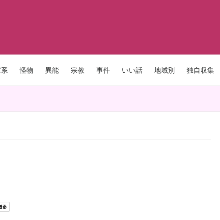
家系
怪物
異能
宗教
事件
いい話
地域別
独自収集