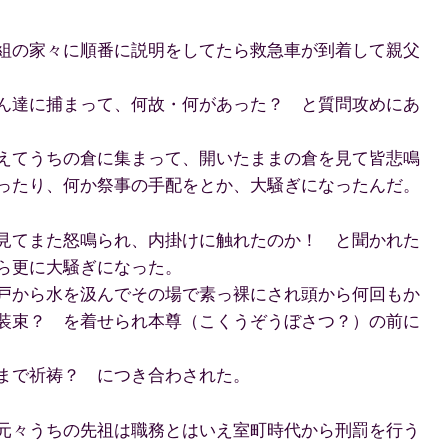
組の家々に順番に説明をしてたら救急車が到着して親父
ん達に捕まって、何故・何があった？ と質問攻めにあ
えてうちの倉に集まって、開いたままの倉を見て皆悲鳴
ったり、何か祭事の手配をとか、大騒ぎになったんだ。
見てまた怒鳴られ、内掛けに触れたのか！ と聞かれた
ら更に大騒ぎになった。
戸から水を汲んでその場で素っ裸にされ頭から何回もか
装束？ を着せられ本尊（こくうぞうぼさつ？）の前に
まで祈祷？ につき合わされた。
元々うちの先祖は職務とはいえ室町時代から刑罰を行う