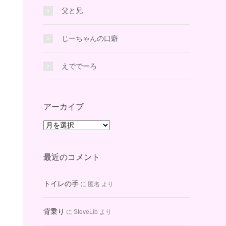
父と兄
じーちゃんの口癖
えででーろ
アーカイブ
ア
ー
カ
最近のコメント
イ
ブ
トイレの手
に
匿名
より
背乗り
に
SteveLib
より