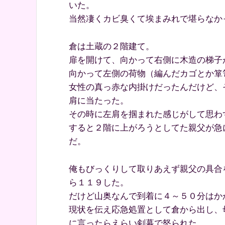
いた。
当然凄くカビ臭くて埃まみれで堪らなか
倉は土蔵の２階建て。
扉を開けて、向かって右側に木造の梯子
向かって左側の荷物（編んだカゴとか箪
女性の真っ赤な内掛けだったんだけど、
肩に当たった。
その時に左肩を掴まれた感じがして思わ
すると２階に上がろうとしてた親父が急
だ。
俺もびっくりして取りあえず親父の具合
ら１１９した。
だけど山奥なんで到着に４～５０分はか
現状を伝え応急処置として倉から出し、
に言ったらえらい剣幕で怒られた。