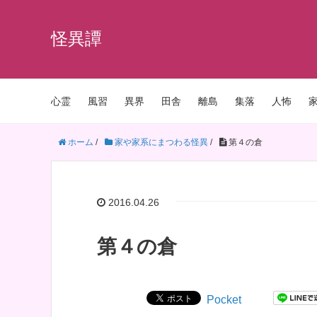
怪異譚
心霊
風習
異界
田舎
離島
集落
人怖
ホーム
/
家や家系にまつわる怪異
/
第４の倉
2016.04.26
第４の倉
Pocket