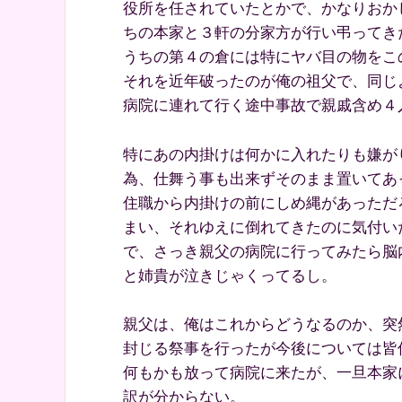
役所を任されていたとかで、かなりおか
ちの本家と３軒の分家方が行い弔ってき
うちの第４の倉には特にヤバ目の物をこ
それを近年破ったのが俺の祖父で、同じ
病院に連れて行く途中事故で親戚含め４
特にあの内掛けは何かに入れたりも嫌が
為、仕舞う事も出来ずそのまま置いてあ
住職から内掛けの前にしめ縄があっただ
まい、それゆえに倒れてきたのに気付い
で、さっき親父の病院に行ってみたら脳
と姉貴が泣きじゃくってるし。
親父は、俺はこれからどうなるのか、突
封じる祭事を行ったが今後については皆
何もかも放って病院に来たが、一旦本家
訳が分からない。