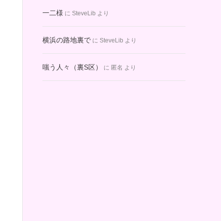
一二様
に
SteveLib
より
横浜の路地裏で
に
SteveLib
より
嗤う人々（裏S区）
に
匿名
より