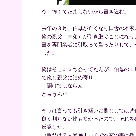
今、怖くてたまらないから書き込む。
去年の３月、伯母が亡くなり田舎の本家
俺の親父（末弟）が引き継ぐことになり
書を専門業者に引取って貰ったりして、
った。
俺はそこに立ち会ってたんが、伯母の１
て俺と親父に詰め寄り
「開けてはならん」
と言うんだ。
そうは言っても引き継いだ側としては片
良く判らない物も多かったので、それを
反発した。
（親父は７人兄弟末っ子で本家の事は殆