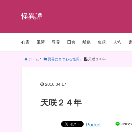
怪異譚
心霊
風習
異界
田舎
離島
集落
人怖
ホーム
/
異界にまつわる怪異
/
天咲２４年
2016.04.17
天咲２４年
Pocket