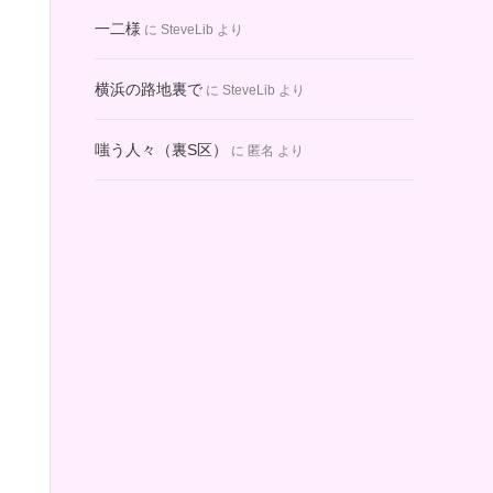
一二様
に
SteveLib
より
横浜の路地裏で
に
SteveLib
より
嗤う人々（裏S区）
に
匿名
より