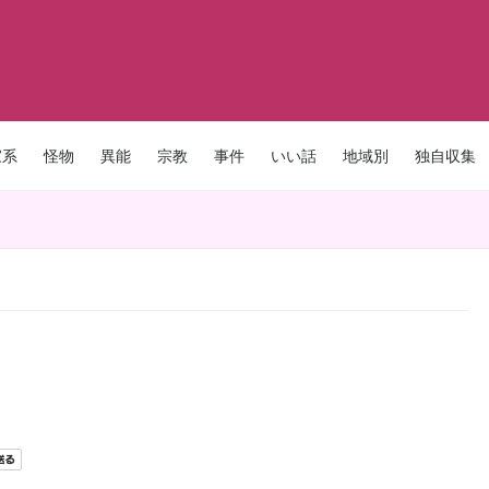
家系
怪物
異能
宗教
事件
いい話
地域別
独自収集