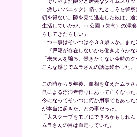
「そりゃまた随分と唐突なタイムスリッ
「激しいパニックに陥ったところを警察
領を得ない。隙を見て逃走した彼は、途
生活していたが、○○公園（失念）の浮
らしてきたらしい」
「つー事はそいつは今３３歳スか。まだ
「『戸籍が存在しないから働きようがな
「未来人を騙る、働きたくない今時のグ
こんな感じでムラさんの話は終わった。
この時から５年後、血相を変えたムラさ
良による浮浪者狩りにあって亡くなった
今になってそいつに何か用事でもあった
が本当に起きた、との事だった。
「大スクープをモノにできるかもしれん
ムラさんの目は血走っていた。