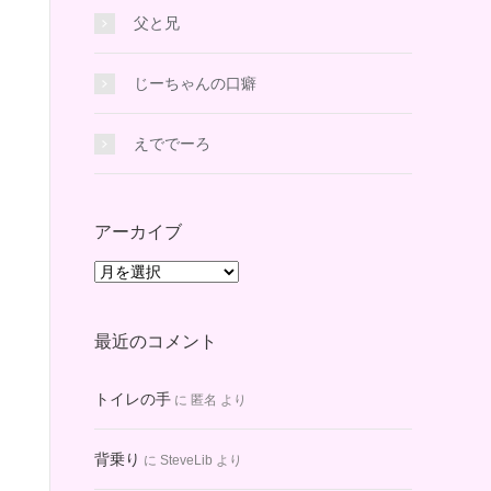
父と兄
じーちゃんの口癖
えででーろ
アーカイブ
ア
ー
カ
最近のコメント
イ
ブ
トイレの手
に
匿名
より
背乗り
に
SteveLib
より