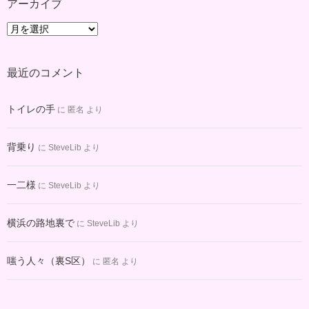
アーカイブ
ア
ー
カ
最近のコメント
イ
ブ
トイレの手
に
匿名
より
背乗り
に
SteveLib
より
一二様
に
SteveLib
より
横浜の路地裏で
に
SteveLib
より
嗤う人々（裏S区）
に
匿名
より