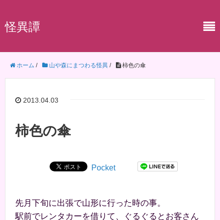
怪異譚
ホーム
/
山や森にまつわる怪異
/
柿色の傘
2013.04.03
柿色の傘
Pocket
先月下旬に出張で山形に行った時の事。
駅前でレンタカーを借りて、ぐるぐるとお客さん