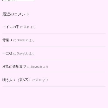
ー
カ
最近のコメント
イ
ブ
トイレの手
に
匿名
より
背乗り
に
SteveLib
より
一二様
に
SteveLib
より
横浜の路地裏で
に
SteveLib
より
嗤う人々（裏S区）
に
匿名
より