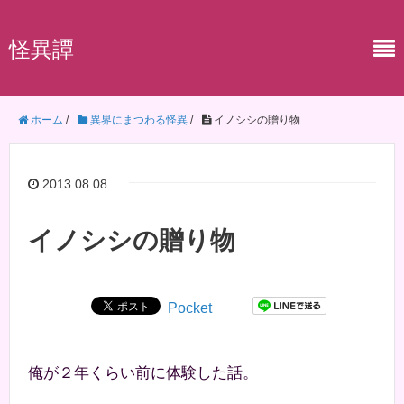
怪異譚
ホーム
/
異界にまつわる怪異
/
イノシシの贈り物
2013.08.08
イノシシの贈り物
Pocket
俺が２年くらい前に体験した話。