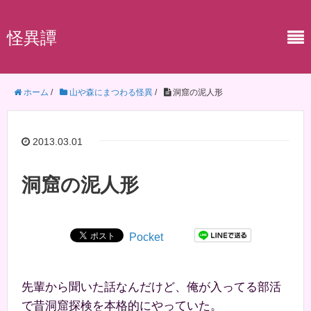
怪異譚
ホーム
/
山や森にまつわる怪異
/
洞窟の泥人形
2013.03.01
洞窟の泥人形
Pocket
先輩から聞いた話なんだけど、俺が入ってる部活
で昔洞窟探検を本格的にやっていた。