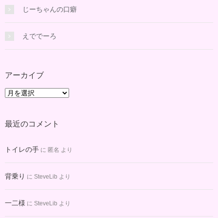
じーちゃんの口癖
えででーろ
アーカイブ
ア
ー
カ
最近のコメント
イ
ブ
トイレの手
に
匿名
より
背乗り
に
SteveLib
より
一二様
に
SteveLib
より