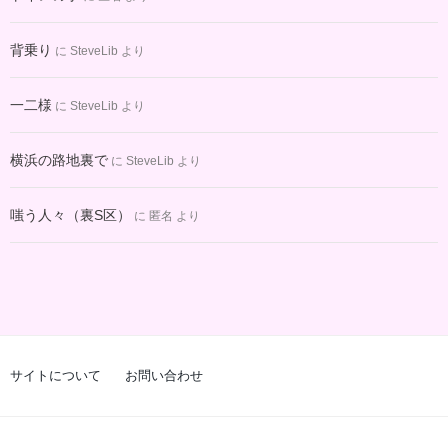
背乗り
に
SteveLib
より
一二様
に
SteveLib
より
横浜の路地裏で
に
SteveLib
より
嗤う人々（裏S区）
に
匿名
より
サイトについて
お問い合わせ