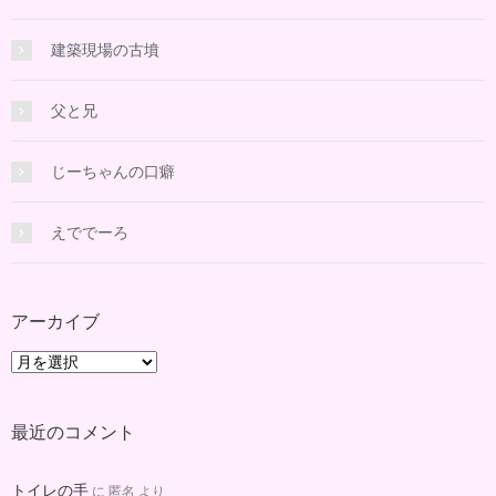
建築現場の古墳
父と兄
じーちゃんの口癖
えででーろ
アーカイブ
ア
ー
カ
最近のコメント
イ
ブ
トイレの手
に
匿名
より