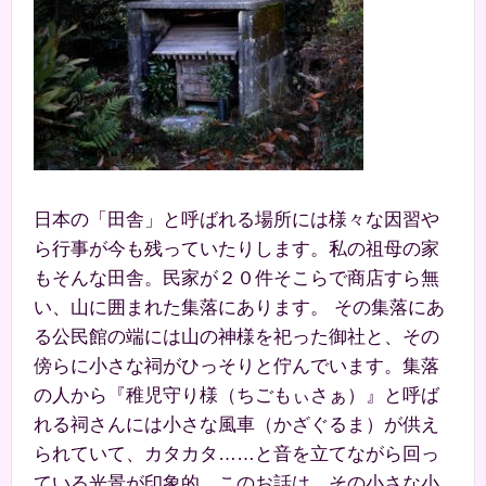
日本の「田舎」と呼ばれる場所には様々な因習や
ら行事が今も残っていたりします。私の祖母の家
もそんな田舎。民家が２０件そこらで商店すら無
い、山に囲まれた集落にあります。 その集落にあ
る公民館の端には山の神様を祀った御社と、その
傍らに小さな祠がひっそりと佇んでいます。集落
の人から『稚児守り様（ちごもぃさぁ）』と呼ば
れる祠さんには小さな風車（かざぐるま）が供え
られていて、カタカタ……と音を立てながら回っ
ている光景が印象的。このお話は、その小さな小