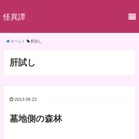
怪異譚
ホーム
/
肝試し
肝試し
2013.08.22
墓地側の森林