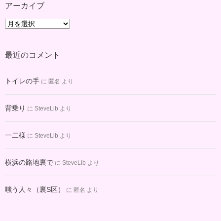
アーカイブ
ア
ー
カ
最近のコメント
イ
ブ
トイレの手
に
匿名
より
背乗り
に
SteveLib
より
一二様
に
SteveLib
より
横浜の路地裏で
に
SteveLib
より
嗤う人々（裏S区）
に
匿名
より