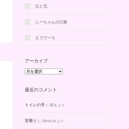
父と兄
じーちゃんの口癖
えででーろ
アーカイブ
ア
ー
カ
最近のコメント
イ
ブ
トイレの手
に
匿名
より
背乗り
に
SteveLib
より