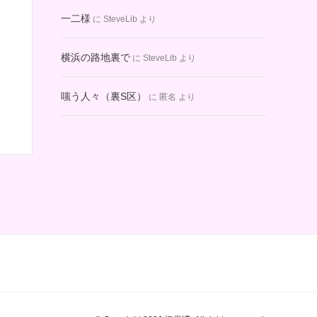
一二様
に
SteveLib
より
横浜の路地裏で
に
SteveLib
より
嗤う人々（裏S区）
に
匿名
より