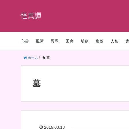
怪異譚
心霊
風習
異界
田舎
離島
集落
人怖
ホーム
/
墓
墓
2015.03.18