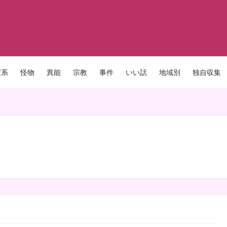
家系
怪物
異能
宗教
事件
いい話
地域別
独自収集