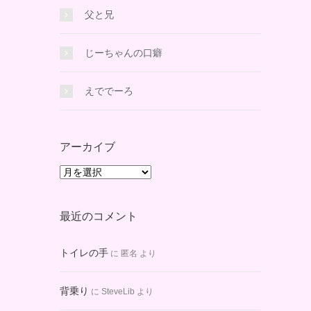
父と兄
じーちゃんの口癖
えででーろ
アーカイブ
ア
ー
カ
最近のコメント
イ
ブ
トイレの手
に
匿名
より
背乗り
に
SteveLib
より