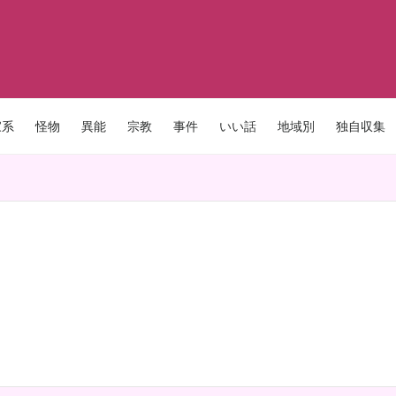
家系
怪物
異能
宗教
事件
いい話
地域別
独自収集