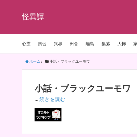
怪異譚
心霊
風習
異界
田舎
離島
集落
人怖
ホーム
/
小話・ブラックユーモワ
小話・ブラックユーモワ
...
続きを読む