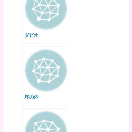
ダビオ
坪の内