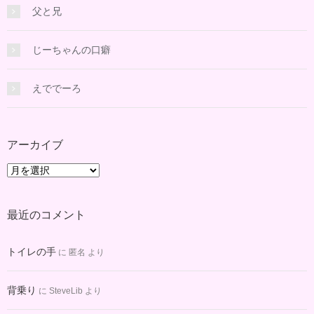
父と兄
じーちゃんの口癖
えででーろ
アーカイブ
ア
ー
カ
最近のコメント
イ
ブ
トイレの手
に
匿名
より
背乗り
に
SteveLib
より