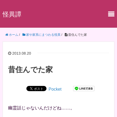
怪異譚
ホーム
/
家や家系にまつわる怪異
/
昔住んでた家
2013.08.20
昔住んでた家
Pocket
幽霊話じゃないんだけどね……。