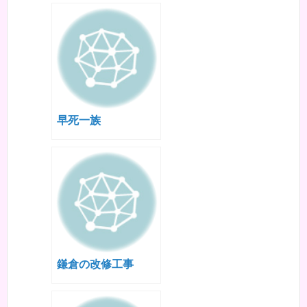
早死一族
鎌倉の改修工事