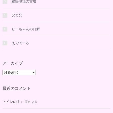
建築現場の古墳
父と兄
じーちゃんの口癖
えででーろ
アーカイブ
ア
ー
カ
最近のコメント
イ
ブ
トイレの手
に
匿名
より