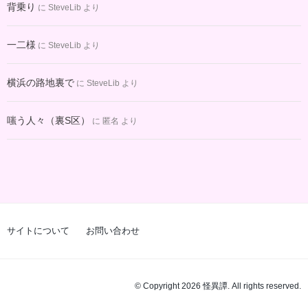
背乗り
に
SteveLib
より
一二様
に
SteveLib
より
横浜の路地裏で
に
SteveLib
より
嗤う人々（裏S区）
に
匿名
より
サイトについて
お問い合わせ
© Copyright 2026 怪異譚. All rights reserved.