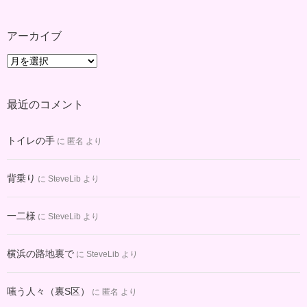
アーカイブ
ア
ー
カ
最近のコメント
イ
ブ
トイレの手
に
匿名
より
背乗り
に
SteveLib
より
一二様
に
SteveLib
より
横浜の路地裏で
に
SteveLib
より
嗤う人々（裏S区）
に
匿名
より